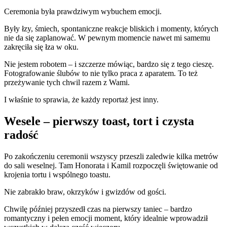
Ceremonia była prawdziwym wybuchem emocji.
Były łzy, śmiech, spontaniczne reakcje bliskich i momenty, których
nie da się zaplanować. W pewnym momencie nawet mi samemu
zakręciła się łza w oku.
Nie jestem robotem – i szczerze mówiąc, bardzo się z tego cieszę.
Fotografowanie ślubów to nie tylko praca z aparatem. To też
przeżywanie tych chwil razem z Wami.
I właśnie to sprawia, że każdy reportaż jest inny.
Wesele – pierwszy toast, tort i czysta
radość
Po zakończeniu ceremonii wszyscy przeszli zaledwie kilka metrów
do sali weselnej. Tam Honorata i Kamil rozpoczęli świętowanie od
krojenia tortu i wspólnego toastu.
Nie zabrakło braw, okrzyków i gwizdów od gości.
Chwilę później przyszedł czas na pierwszy taniec – bardzo
romantyczny i pełen emocji moment, który idealnie wprowadził